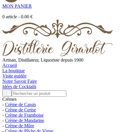
MON PANIER
0
article
-
0.00 €
Artisan, Distillateur, Liquoriste depuis 1900
Accueil
La boutique
Visite guidée
Notre Savoir Faire
Idées de Cocktails
Crèmes
-
Crème de Cassis
-
Crème de Cerise
-
Crème de Framboise
-
Crème de Mandarine
-
Crème de Mûre
-
Crème de Pêche de Vigne