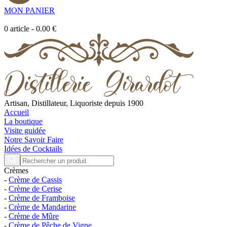
MON PANIER
0
article
-
0.00 €
Artisan, Distillateur, Liquoriste depuis 1900
Accueil
La boutique
Visite guidée
Notre Savoir Faire
Idées de Cocktails
Crèmes
-
Crème de Cassis
-
Crème de Cerise
-
Crème de Framboise
-
Crème de Mandarine
-
Crème de Mûre
-
Crème de Pêche de Vigne