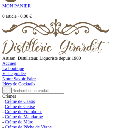
MON PANIER
0
article
-
0.00 €
Artisan, Distillateur, Liquoriste depuis 1900
Accueil
La boutique
Visite guidée
Notre Savoir Faire
Idées de Cocktails
Crèmes
-
Crème de Cassis
-
Crème de Cerise
-
Crème de Framboise
-
Crème de Mandarine
-
Crème de Mûre
-
Crème de Pêche de Vigne