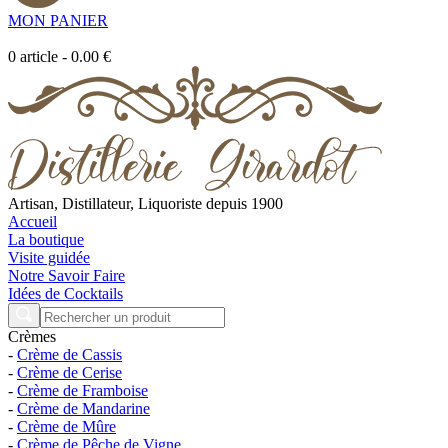
MON PANIER
0
article
-
0.00 €
Artisan, Distillateur, Liquoriste depuis 1900
Accueil
La boutique
Visite guidée
Notre Savoir Faire
Idées de Cocktails
Crèmes
-
Crème de Cassis
-
Crème de Cerise
-
Crème de Framboise
-
Crème de Mandarine
-
Crème de Mûre
-
Crème de Pêche de Vigne